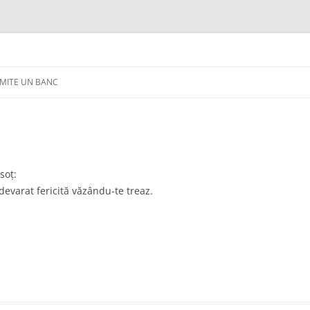
IMITE UN BANC
soț:
adevarat fericită văzându-te treaz.