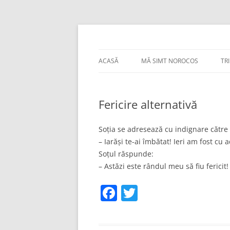
Sari
la
conținut
Bancuri :)
thejoke.ro
ACASĂ
MĂ SIMT NOROCOS
TR
Fericire alternativă
Soția se adresează cu indignare către 
– Iarăși te-ai îmbătat! Ieri am fost cu 
Soțul răspunde:
– Astăzi este rândul meu să fiu fericit!
F
T
a
w
c
itt