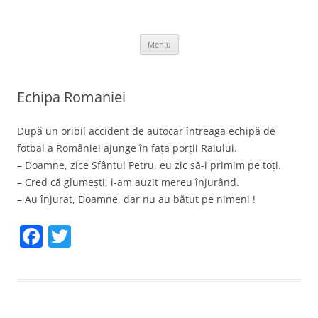
Sari
la
thejoke.ro
conținut
Bancuri :)
Meniu
Echipa Romaniei
După un oribil accident de autocar întreaga echipă de
fotbal a României ajunge în fața porții Raiului.
– Doamne, zice Sfântul Petru, eu zic să-i primim pe toți.
– Cred că glumești, i-am auzit mereu înjurând.
– Au înjurat, Doamne, dar nu au bătut pe nimeni !
F
T
a
w
c
itt
e
er