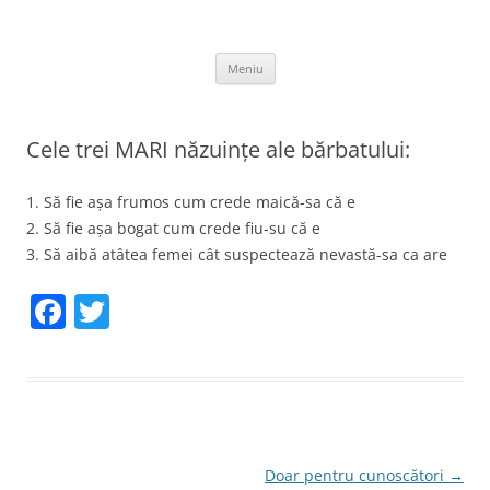
Sari
la
thejoke.ro
conținut
Bancuri :)
Meniu
Cele trei MARI năzuințe ale bărbatului:
1. Să fie așa frumos cum crede maică-sa că e
2. Să fie așa bogat cum crede fiu-su că e
3. Să aibă atâtea femei cât suspectează nevastă-sa ca are
F
T
a
w
c
itt
e
er
b
o
Navigare
Doar pentru cunoscători
→