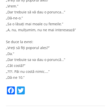
„Vreți să fiți poporul ales?”
„Vrem.”
„Dar trebuie să vă dau o porunca…”
„Dă-ne-o.”
„Sa o lăsați mai moale cu femeile.”
„A, nu, mulțumim, nu ne mai interesează”
Se duce la evrei:
„Vreți să fiți poporul ales?”
„Da.”
„Dar trebuie sa va dau o poruncă…”
„Cât costă?”
„?!?!. Păi nu costă nimic….”
„Dă-ne 10.”
F
T
a
w
c
itt