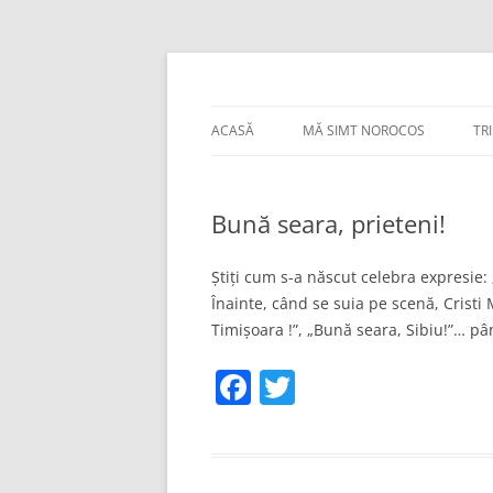
Sari
la
conținut
Bancuri :)
thejoke.ro
ACASĂ
MĂ SIMT NOROCOS
TR
Bună seara, prieteni!
Ştiţi cum s-a născut celebra expresie:
Înainte, când se suia pe scenă, Cristi
Timişoara !”, „Bună seara, Sibiu!”… pân
F
T
a
w
c
itt
e
er