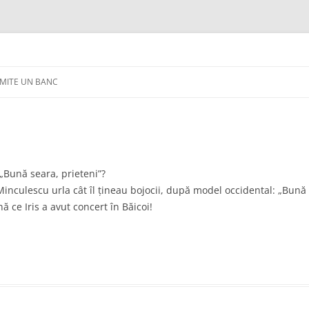
IMITE UN BANC
 „Bună seara, prieteni”?
 Minculescu urla cât îl ţineau bojocii, după model occidental: „Bună
ă ce Iris a avut concert în Băicoi!