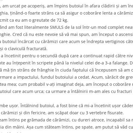
i, am urcat pe acoperiș, am împins butoiul în afara clădirii și am 
hia, ținând-o foarte strâns ca să asigur o coborâre lenta a cărămizi
cmit ca eu am o greutate de 72 kg.
când am fost literalmente SMULS de la sol într-un mod complet ne
ânghie. Cred că nu este nevoie să vă mai spun, am început o ascens
u butoiul încărcat cu cărămizi care acum se îndrepta vertiginos căt
i o claviculă fracturată.
a încetinit pentru o secundă după care a continuat rapid către ni
e au înțepenit în scripete până la nivelul celei de-a 3-a falange. D
 să mă țin strâns de frânghie în ciuda faptului că începusem să am
a urmare a impactului, fundul butoiului a cedat. Acum, sărăcit de gr
atea mea; cum probabil v-ați imaginat deja, am început o coborâre 
butoiul care acum urca; ca urmare a întâlnirii m-am ales cu fracturi 
mbe ușor. Întâlnind butoiul, a fost bine că mi-a încetinit ușor căd
ărămizi și din fericire, am scăpat doar cu 3 vertebre fisurate.
eam întins pe grămada de cărămizi, cu dureri atroce, incapabil sa
ia din mâini. Așa cum stăteam întins, pe spate, am putut să văd cum