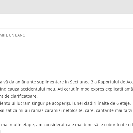
IMITE UN BANC
de a vă da amănunte suplimentare in Secțiunea 3 a Raportului de 
fiind cauza accidentului meu. Ați cerut în mod expres explicații amăn
nt de clarificatoare.
dentului lucram singur pe acoperișul unei clădiri înalte de 6 etaje.
izat ca mi-au rămas cărămizi nefolosite, care, cântărite mai târziu
în mai multe etape, am considerat ca e mai bine să le cobor toate oda
i.