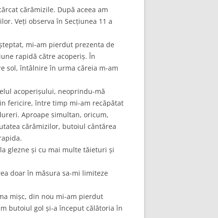
încărcat cărămizile. După aceea am
lor. Veți observa în Secțiunea 11 a
așteptat, mi-am pierdut prezenta de
iune rapidă către acoperiș. În
re sol, întâlnire în urma căreia m-am
velul acoperișului, neoprindu-mă
in fericire, între timp mi-am recăpătat
 dureri. Aproape simultan, oricum,
eutatea cărămizilor, butoiul cântărea
rapida.
la glezne și cu mai multe tăieturi și
erea doar în măsura sa-mi limiteze
 ma mișc, din nou mi-am pierdut
 butoiul gol și-a început călătoria în