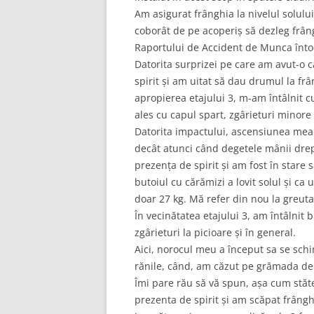
Am asigurat frânghia la nivelul solulu
coborât de pe acoperiș să dezleg frâng
Raportului de Accident de Munca înto
Datorita surprizei pe care am avut-o 
spirit și am uitat să dau drumul la fr
apropierea etajului 3, m-am întâlnit c
ales cu capul spart, zgârieturi minore ș
Datorita impactului, ascensiunea mea 
decât atunci când degetele mânii drept
prezența de spirit și am fost în stare
butoiul cu cărămizi a lovit solul și c
doar 27 kg. Mă refer din nou la greut
În vecinătatea etajului 3, am întâlnit 
zgârieturi la picioare și în general.
Aici, norocul meu a început sa se schi
rănile, când, am căzut pe grămada de c
Îmi pare rău să vă spun, așa cum stăt
prezenta de spirit și am scăpat frângh