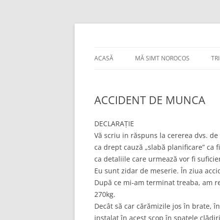
Sari
la
conținut
Bancuri :)
thejoke.ro
ACASĂ
MĂ SIMT NOROCOS
TR
ACCIDENT DE MUNCA
DECLARAȚIE
Vă scriu in răspuns la cererea dvs. 
ca drept cauză „slabă planificare” ca 
ca detaliile care urmează vor fi suficie
Eu sunt zidar de meserie. În ziua acci
După ce mi-am terminat treaba, am real
270kg.
Decât să car cărămizile jos în brate, 
instalat în acest scop în spatele clădiri