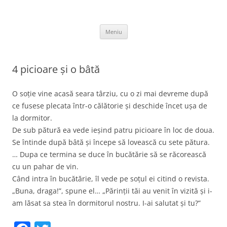
Sari
la
thejoke.ro
conținut
Bancuri :)
Meniu
4 picioare și o bâtă
O soție vine acasă seara târziu, cu o zi mai devreme după
ce fusese plecata într-o călătorie și deschide încet ușa de
la dormitor.
De sub pătură ea vede ieșind patru picioare în loc de doua.
Se întinde după bâtă și începe să lovească cu sete pătura.
… Dupa ce termina se duce în bucătărie să se răcorească
cu un pahar de vin.
Când intra în bucătărie, îl vede pe soțul ei citind o revista.
„Buna, draga!”, spune el… „Părinții tăi au venit în vizită și i-
am lăsat sa stea în dormitorul nostru. I-ai salutat și tu?”