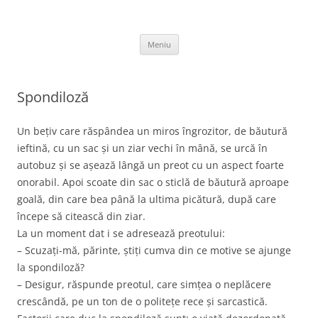
Sari
la
thejoke.ro
conținut
Bancuri :)
Meniu
Spondiloză
Un bețiv care răspândea un miros îngrozitor, de băutură
ieftină, cu un sac și un ziar vechi în mână, se urcă în
autobuz și se așează lângă un preot cu un aspect foarte
onorabil. Apoi scoate din sac o sticlă de băutură aproape
goală, din care bea până la ultima picătură, după care
începe să citească din ziar.
La un moment dat i se adresează preotului:
– Scuzați-mă, părinte, știți cumva din ce motive se ajunge
la spondiloză?
– Desigur, răspunde preotul, care simțea o neplăcere
crescândă, pe un ton de o politețe rece și sarcastică.