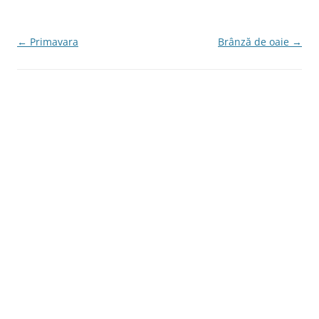
e
er
b
o
Navigare
←
Primavara
Brânză de oaie
→
în
o
articole
k