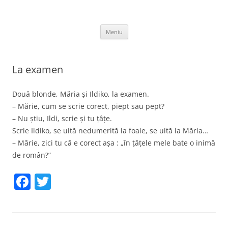
Sari
la
thejoke.ro
conținut
Bancuri :)
Meniu
La examen
Două blonde, Măria și Ildiko, la examen.
– Mărie, cum se scrie corect, piept sau pept?
– Nu știu, Ildi, scrie și tu țâțe.
Scrie Ildiko, se uită nedumerită la foaie, se uită la Măria…
– Mărie, zici tu că e corect așa : „în țâțele mele bate o inimă
de român?”
F
T
a
w
c
itt