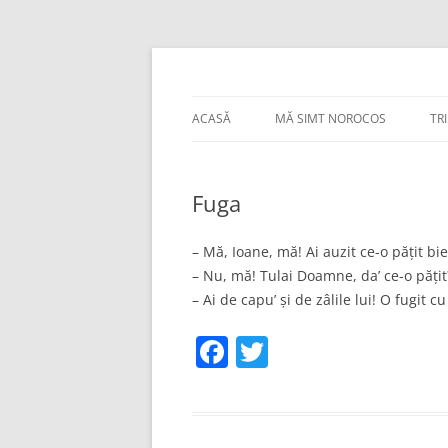
Sari
la
conținut
Bancuri :)
thejoke.ro
ACASĂ
MĂ SIMT NOROCOS
TR
Fuga
– Mă, Ioane, mă! Ai auzit ce-o pățit b
– Nu, mă! Tulai Doamne, da’ ce-o pățit
– Ai de capu’ și de zâlile lui! O fugit 
F
T
a
w
c
itt
e
er