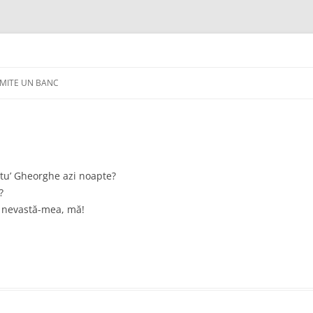
IMITE UN BANC
ietu’ Gheorghe azi noapte?
?
cu nevastă-mea, mă!