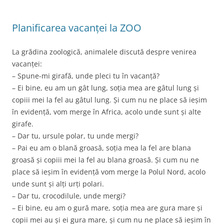
e
er
b
Planificarea vacanței la ZOO
o
o
La grădina zoologică, animalele discută despre venirea
k
vacanței:
– Spune-mi girafă, unde pleci tu în vacanță?
– Ei bine, eu am un gât lung, soția mea are gâtul lung și
copiii mei la fel au gâtul lung. Și cum nu ne place să ieșim
în evidență, vom merge în Africa, acolo unde sunt și alte
girafe.
– Dar tu, ursule polar, tu unde mergi?
– Pai eu am o blană groasă, soția mea la fel are blana
groasă și copiii mei la fel au blana groasă. Și cum nu ne
place să ieșim în evidență vom merge la Polul Nord, acolo
unde sunt și alți urți polari.
– Dar tu, crocodilule, unde mergi?
– Ei bine, eu am o gură mare, soția mea are gura mare și
copii mei au și ei gura mare, și cum nu ne place să ieșim în