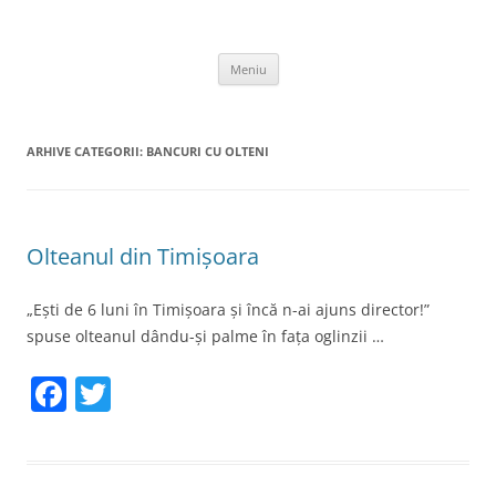
Sari
la
thejoke.ro
conținut
Bancuri :)
Meniu
ARHIVE CATEGORII:
BANCURI CU OLTENI
Olteanul din Timișoara
„Ești de 6 luni în Timișoara și încă n-ai ajuns director!”
spuse olteanul dându-și palme în fața oglinzii …
F
T
a
w
c
itt