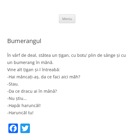
Sari
la
thejoke.ro
conținut
Bancuri :)
Meniu
Bumerangul
În vârf de deal, stătea un țigan, cu botu’ plin de sânge și cu
un bumerang în mână.
Vine alt țigan și-l întreabă:
-Hai mâncați-aș, da ce faci aici măh?
-Stau.
-Da ce dracu ai în mână?
-Nu știu…
-Hapăi haruncăl!
-Haruncăl tu!
F
T