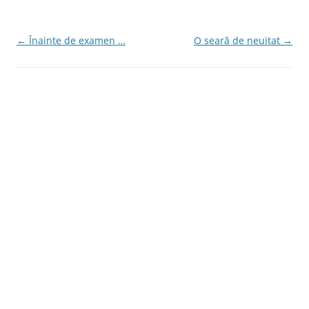
e
er
b
o
Navigare
←
Înainte de examen …
O seară de neuitat
→
în
o
articole
k